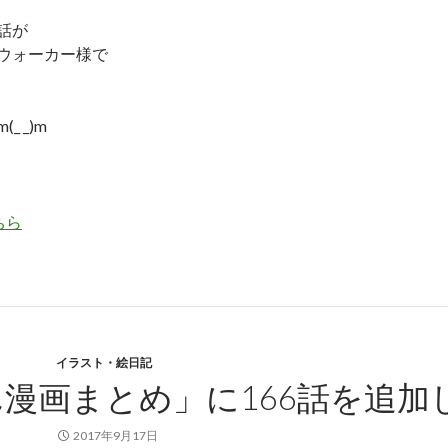
話が
ウォーカー様で
ゞ
 _)m
ちら
イラスト・絵日記
漫画まとめ」に166話を追加
2017年9月17日