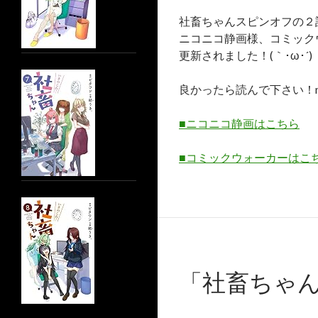
社畜ちゃんスピンオフの２
ニコニコ静画様、コミック
更新されました！(｀･ω･´)
良かったら読んで下さい！m(_
■ニコニコ静画はこちら
■コミックウォーカーはこ
「社畜ちゃん