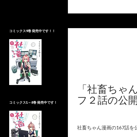
検索
社畜ちゃんBlog
「社畜ちゃん」に関する情報を更新
コミックス9巻 発売中です！！
します
「社畜ちゃん
フ２話の公
コミックス1～8巻 発売中です！
社畜ちゃん漫画の167話を