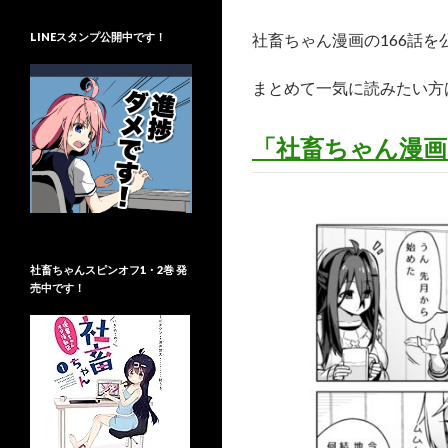
LINEスタンプ公開中です！
社畜ちゃん漫画の166話を
まとめて一気に読みたい方
「社畜ちゃん漫画
社畜ちゃんスピンオフ1・2巻 発
売中です！