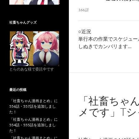
166話
社畜ちゃんグッズ
○近況
単行本の作業でスケジュー
しぬきでカンバリます…
とらのあな様で委託中です
最近の投稿
「社畜ちゃん
「社畜ちゃん漫画まとめ」に
556話・557話を追加しまし
メです」Tシ
た！
「社畜ちゃん漫画まとめ」に
554話・555話を追加しまし
た！
「社畜ちゃん漫画まとめ」に