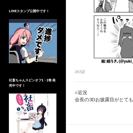
LINEスタンプ公開中です！
357話
社畜ちゃんスピンオフ1・2巻 発
売中です！
○近況
会長の3Dお披露目がとて