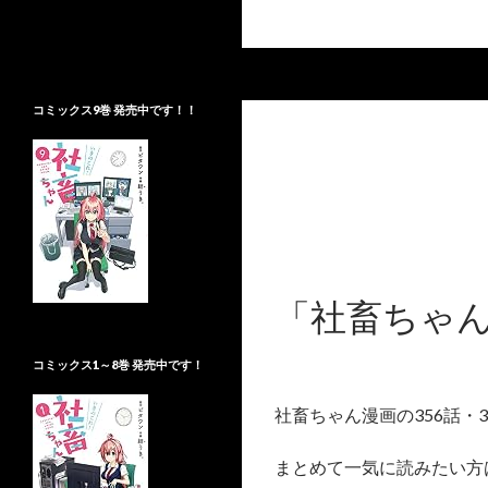
検索
社畜ちゃんBlog
「社畜ちゃん」に関する情報を更新
コミックス9巻 発売中です！！
します
「社畜ちゃん
コミックス1～8巻 発売中です！
社畜ちゃん漫画の356話・
まとめて一気に読みたい方