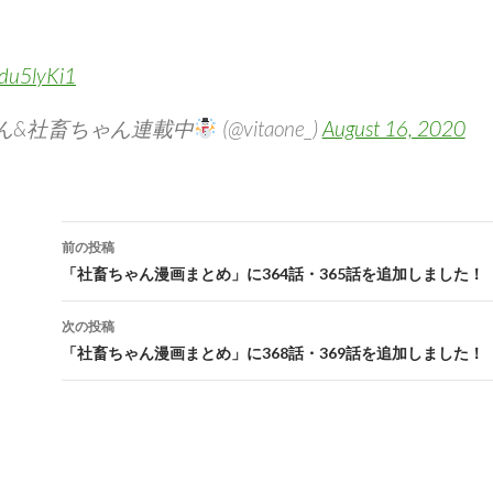
hdu5lyKi1
ん&社畜ちゃん連載中
️ (@vitaone_)
August 16, 2020
前の投稿
投稿ナビゲーション
「社畜ちゃん漫画まとめ」に364話・365話を追加しました！
次の投稿
「社畜ちゃん漫画まとめ」に368話・369話を追加しました！