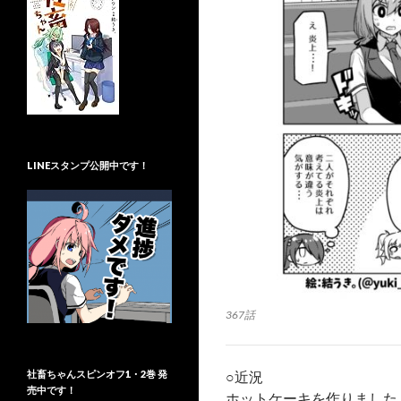
LINEスタンプ公開中です！
367話
社畜ちゃんスピンオフ1・2巻 発
○近況
売中です！
ホットケーキを作りました