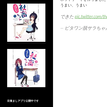
うまい、うまい
できた
pic.twitter.com/t
— ビタワン脱サラちゃ
目覚ましアプリ公開中です