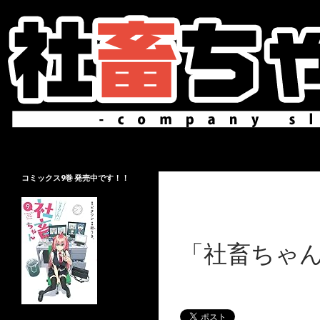
検索
社畜ちゃんBlog
「社畜ちゃん」に関する情報を更新
コミックス9巻 発売中です！！
します
「社畜ちゃん